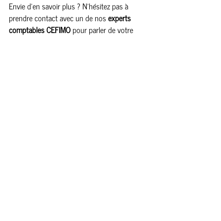
Envie d’en savoir plus ? N’hésitez pas à 
prendre contact avec un de nos 
experts 
comptables CEFIMO 
pour parler de votre 
projet !
Fiduciaire Cefimo 
comptable fiscaliste à Huy 
vous conseille sur la meilleure forme 
d’entreprise pour votre projet professionnel. 
Découvrez lesquelles
.
Posts récents
Voir tout